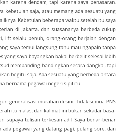
kan karena dendam, tapi karena saya penasaran.
a kebetulan saja, atau memang ada sesuatu yang
baliknya. Kebetulan beberapa waktu setelah itu saya
erian di Jakarta, dan suasananya berbeda cukup
, lift selalu penuh, orang-orang berjalan dengan
yang saya temui langsung tahu mau ngapain tanpa
ses yang saya bayangkan bakal berbelit selesai lebih
aksud membanding-bandingkan secara dangkal, tapi
aikan begitu saja. Ada sesuatu yang berbeda antara
a bernama pegawai negeri sipil itu.
un generalisasi murahan di sini. Tidak semua PNS
erah itu malas, dan kalimat ini bukan sekadar basa-
n supaya tulisan terkesan adil. Saya benar-benar
n ada pegawai yang datang pagi, pulang sore, dan