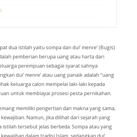
H
at dua istilah yaitu sompa dan dui‘ menre‘ (Bugis)
dalah pemberian berupa uang atau harta dari
 keluarga perempuan sebagai syarat sahnya
ngkan dui‘ menre‘ atau uang panaik adalah “uang
ihak keluarga calon mempelai laki-laki kepada
uan untuk membiayai prosesi pesta pernikahan.
s memang memiliki pengertian dan makna yang sama,
wajiban. Namun, jika dilihat dari sejarah yang
istilah tersebut jelas berbeda. Sompa atau yang
 kewajiban dalam tradisi Islam, sedangkan dui‘