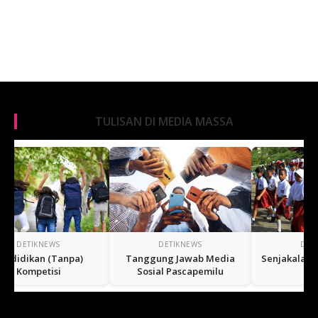
TULISAN DI MEDIA MASSA
DETIKNEWS
DETIKNEWS
Tanggung Jawab Media
Senjakala Sekolah Negeri?
Kado 
Sosial Pascapemilu