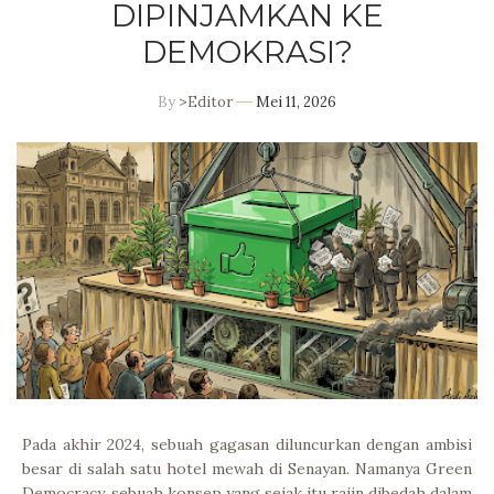
DIPINJAMKAN KE
DEMOKRASI?
By
>Editor
Mei 11, 2026
Pada akhir 2024, sebuah gagasan diluncurkan dengan ambisi
besar di salah satu hotel mewah di Senayan. Namanya Green
Democracy, sebuah konsep yang sejak itu rajin dibedah dalam