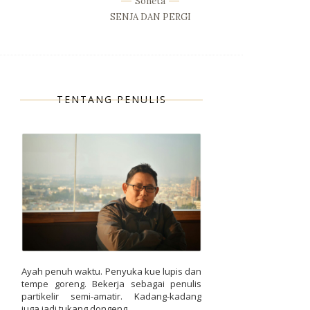
Soneta
SENJA DAN PERGI
TENTANG PENULIS
Ayah penuh waktu. Penyuka kue lupis dan
tempe goreng. Bekerja sebagai penulis
partikelir semi-amatir. Kadang-kadang
juga jadi tukang dongeng