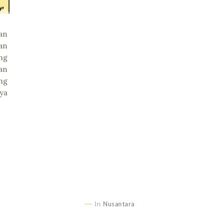
an
an
ng
an
ng
ya
In
Nusantara